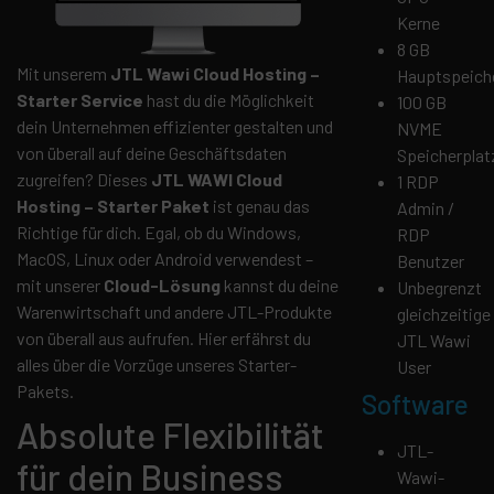
Kerne
8 GB
Mit unserem
JTL Wawi Cloud Hosting –
Hauptspeich
Starter Service
hast du die Möglichkeit
100 GB
dein Unternehmen effizienter gestalten und
NVME
von überall auf deine Geschäftsdaten
Speicherplat
zugreifen? Dieses
JTL WAWI Cloud
1 RDP
Hosting – Starter Paket
ist genau das
Admin /
Richtige für dich. Egal, ob du Windows,
RDP
MacOS, Linux oder Android verwendest –
Benutzer
mit unserer
Cloud-Lösung
kannst du deine
Unbegrenzt
Warenwirtschaft und andere JTL-Produkte
gleichzeitige
von überall aus aufrufen. Hier erfährst du
JTL Wawi
alles über die Vorzüge unseres Starter-
User
Pakets.
Software
Absolute Flexibilität
JTL-
für dein Business
Wawi-