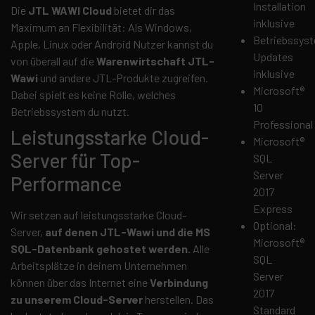
Installation
Die
JTL WAWI Cloud
bietet dir das
inklusive
Maximum an Flexibilität: Als Windows,
Betriebssys
Apple, Linux oder Android Nutzer kannst du
Updates
von überall auf die
Warenwirtschaft JTL-
inklusive
Wawi
und andere JTL-Produkte zugreifen.
Microsoft®
Dabei spielt es keine Rolle, welches
10
Betriebssystem du nutzt.
Professional
Leistungsstarke Cloud-
Microsoft®
Server für Top-
SQL
Server
Performance
2017
Express
Wir setzen auf leistungsstarke Cloud-
Optional:
Server,
auf denen JTL-Wawi und die MS
Microsoft®
SQL-Datenbank gehostet werden.
Alle
SQL
Arbeitsplätze in deinem Unternehmen
Server
können über das Internet eine
Verbindung
2017
zu unserem Cloud-Server
herstellen. Das
Standard