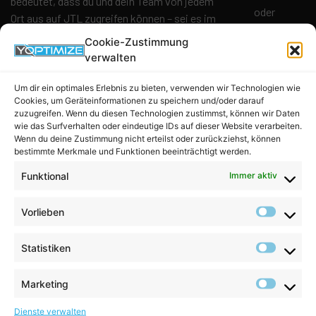
bedeutet, dass du und dein Team von jedem
oder
Ort aus auf JTL zugreifen können – sei es im
andere
Büro, im Lager oder sogar auf einer Messe.
Cookie-Zustimmung
Versionen
Du kannst deine bereits genutzte
JTL-
verwalten
Betriebsbe
Wawi-Datenbank
nahtlos in unseren
Cloud-Service integrieren und
Um dir ein optimales Erlebnis zu bieten, verwenden wir Technologien wie
Alle
Cookies, um Geräteinformationen zu speichern und/oder darauf
weiterverwenden.
zuzugreifen. Wenn du diesen Technologien zustimmst, können wir Daten
erforderliche
Vergiss Technik-Sorgen
wie das Surfverhalten oder eindeutige IDs auf dieser Website verarbeiten.
Installatione
Wenn du deine Zustimmung nicht erteilst oder zurückziehst, können
dank ausgelagertem
sind
bestimmte Merkmale und Funktionen beeinträchtigt werden.
vorbereitet
Server-Management
Funktional
Immer aktiv
Datentransfe
Flatrate
Unser ausgelagertes Server-Management
Vorlieben
Eigene IP-
nimmt dir sämtliche technischen Sorgen ab.
Adresse:
Du musst dir keine Gedanken über die
Statistiken
IPv4
technische Infrastruktur, Firewalls,
(Optional:
regelmäßige Sicherheitsupdates oder
Marketing
IPv6-
Backups machen. Dadurch gewinnst du
Adresse)
wertvolle Zeit für dein Kerngeschäft und
Dienste verwalten