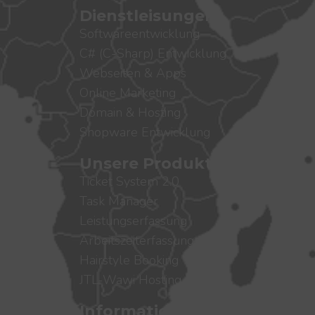
Dienstleisungen
Softwareentwicklung
C# (C-Sharp) Entwicklung
Webseiten & Apps
Online Marketing
Domain & Hosting
Shopware Entwicklung
Unsere Produkte
Ticket System 2.0
Task Manager
Leistungserfassung
Arbeitszeiterfassung
Hairstyle Booking
JTL-Wawi Hosting RDP
Informationen