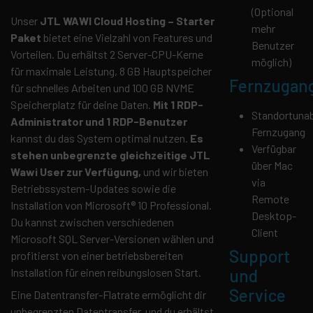
(Optional
Unser
JTL WAWI Cloud Hosting – Starter
mehr
Paket
bietet eine Vielzahl von Features und
Benutzer
Vorteilen. Du erhältst 2 Server-CPU-Kerne
möglich)
für maximale Leistung, 8 GB Hauptspeicher
Fernzugan
für schnelles Arbeiten und 100 GB NVME
Speicherplatz für deine Daten.
Mit 1 RDP-
Standortuna
Administrator und 1 RDP-Benutzer
Fernzugang
kannst du das System optimal nutzen.
Es
Verfügbar
stehen unbegrenzte gleichzeitige JTL
über Mac
Wawi User zur Verfügung,
und wir bieten
via
Betriebssystem-Updates sowie die
Remote
Installation von Microsoft® 10 Professional.
Desktop-
Du kannst zwischen verschiedenen
Client
Microsoft SQL Server-Versionen wählen und
Support
profitierst von einer betriebsbereiten
und
Installation für einen reibungslosen Start.
Service
Eine Datentransfer-Flatrate ermöglicht dir
unbegrenzten Datentransfer, und du erhältst