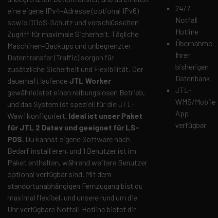
24/7
eine eigene IPv4-Adresse (optional IPv6)
Notfall
sowie DDoS-Schutz und verschlüsselten
Hotline
Zugriff für maximale Sicherheit. Tägliche
Übernahme
Maschinen-Backups und unbegrenzter
Ihrer
Datentransfer (Traffic) sorgen für
bisherigen
zusätzliche Sicherheit und Flexibilität. Der
Datenbank
dauerhaft laufende
JTL Worker
JTL-
gewährleistet einen reibungslosen Betrieb,
WMS/Mobile
und das System ist speziell für die JTL-
App
Wawi konfiguriert.
Ideal ist unser Paket
verfügbar
für JTL 2 Datev und geeignet für LS-
POS.
Du kannst eigene Software nach
Bedarf installieren, und 1 Benutzer ist im
Paket enthalten, während weitere Benutzer
optional verfügbar sind. Mit dem
standortunabhängigen Fernzugang bist du
maximal flexibel, und unsere rund um die
Uhr verfügbare Notfall-Hotline bietet dir