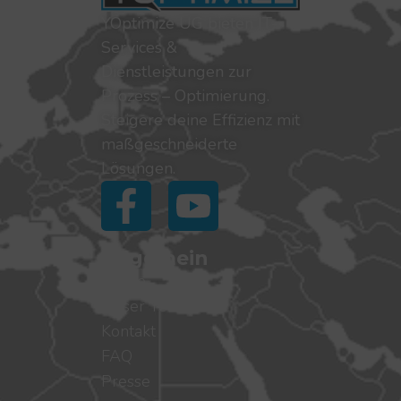
YOptimize UG bieten IT-
Services &
Dienstleistungen zur
Prozess – Optimierung.
Steigere deine Effizienz mit
maßgeschneiderte
Lösungen.
Allgemein
Home
Unser Team
Kontakt
FAQ
Presse