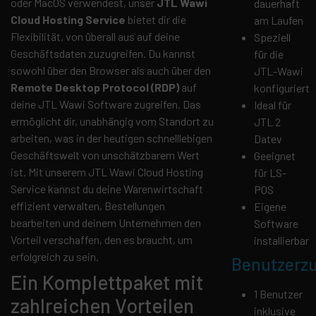
oder MacOS verwendest, unser
JTL Wawi
dauerhaft
Cloud Hosting Service
bietet dir die
am Laufen
Flexibilität, von überall aus auf deine
Speziell
Geschäftsdaten zuzugreifen. Du kannst
für die
sowohl über den Browser als auch über den
JTL-Wawi
Remote Desktop Protocol (RDP)
auf
konfiguriert
deine JTL Wawi Software zugreifen. Das
Ideal für
ermöglicht dir, unabhängig vom Standort zu
JTL 2
arbeiten, was in der heutigen schnelllebigen
Datev
Geschäftswelt von unschätzbarem Wert
Geeignet
ist. Mit unserem JTL Wawi Cloud Hosting
für LS-
Service kannst du deine Warenwirtschaft
POS
effizient verwalten, Bestellungen
Eigene
bearbeiten und deinem Unternehmen den
Software
Vorteil verschaffen, den es braucht, um
installierbar
erfolgreich zu sein.
Benutzerz
Ein Komplettpaket mit
1 Benutzer
zahlreichen Vorteilen
inklusive