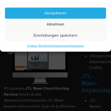
Sicherheit
sparst gleichzeitig Kosten für Hardware und
IT-Personal.
Akzeptieren
DDoS-
Arbeite von überall
Protection
Ablehnen
aus
Verschlüssel
Zugriff
Einstellungen speichern
Tägliche
Maschinen-
Cookie-Richtlinie
Datenschutz
Impressum
Backups
Unbegrenzte
Datentransfe
(Traffic)
JTL-
Wawi-
Mit unserem
JTL Wawi Cloud Hosting
Anpassung
Service
kannst du das
Warenwirtschaftssystem JTL Wawi
JTL
bequem online nutzen. Egal, ob du Windows
Worker