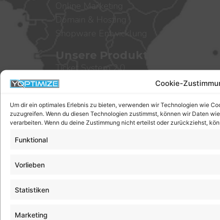
Online Marketing
Domain & Hosting
Shopware Entwicklung
Unsere Produkte
Ticket System 2.0
Task Manager
Cookie-Zustimmu
Leistungserfassung
Um dir ein optimales Erlebnis zu bieten, verwenden wir Technologien wie Co
Arbeitszeiterfassung
zuzugreifen. Wenn du diesen Technologien zustimmst, können wir Daten wie d
Hairstyle Booking
verarbeiten. Wenn du deine Zustimmung nicht erteilst oder zurückziehst, k
JTL-Wawi Hosting RDP
Funktional
Informationen
Vorlieben
Referenzen
Cookie-Richtlinien
Statistiken
Datenschutz
Widerrufsbelehrung
Marketing