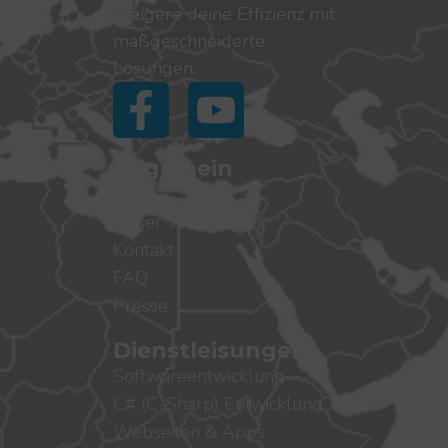
Steigere deine Effizienz mit
maßgeschneiderte
Lösungen.
Allgemein
Home
Unser Team
Kontakt
FAQ
Presse
Dienstleisungen
Softwareentwicklung
C# (C-Sharp) Entwicklung
Webseiten & Apps