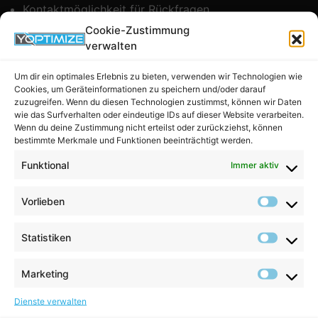
Kontaktmöglichkeit für Rückfragen
Cookie-Zustimmung
Diese Informationen helfen uns, deine Anfrage effizient zu
verwalten
bearbeiten und dir ein passendes, transparentes Angebot
zu senden.
Um dir ein optimales Erlebnis zu bieten, verwenden wir Technologien wie
Cookies, um Geräteinformationen zu speichern und/oder darauf
Wie läuft der
zuzugreifen. Wenn du diesen Technologien zustimmst, können wir Daten
wie das Surfverhalten oder eindeutige IDs auf dieser Website verarbeiten.
Angebotsprozess ab?
Wenn du deine Zustimmung nicht erteilst oder zurückziehst, können
bestimmte Merkmale und Funktionen beeinträchtigt werden.
Nach dem Absenden deiner Anfrage prüfen unsere
Funktional
Immer aktiv
Expert:innen dein Anliegen sorgfältig. Anschließend
nehmen wir Kontakt mit dir auf, um offene Fragen zu
Vorlieben
klären oder weitere Details zu besprechen.
Je nach Projektumfang erhältst du innerhalb weniger
Statistiken
Werktage ein individuelles Angebot – klar strukturiert,
verständlich und ohne versteckte Kosten.
Marketing
Direktlink zum Formular
Dienste verwalten