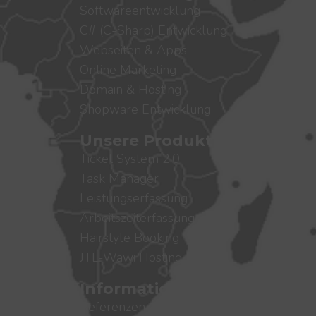
Softwareentwicklung
C# (C-Sharp) Entwicklung
Webseiten & Apps
Online Marketing
Domain & Hosting
Shopware Entwicklung
Unsere Produkte
Ticket System 2.0
Task Manager
Leistungserfassung
Arbeitszeiterfassung
Hairstyle Booking
JTL-Wawi Hosting RDP
Informationen
Referenzen