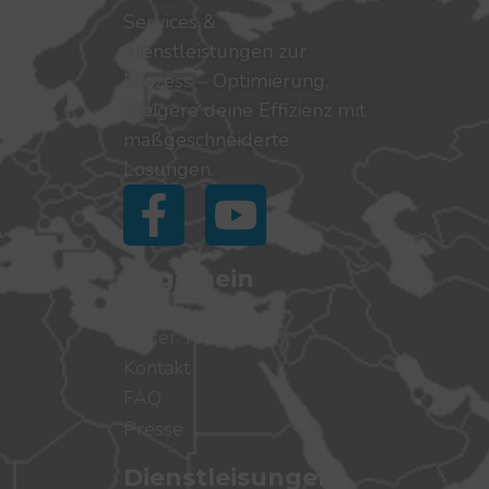
Services &
Dienstleistungen zur
Prozess – Optimierung.
Steigere deine Effizienz mit
maßgeschneiderte
Lösungen.
Allgemein
Home
Unser Team
Kontakt
FAQ
Presse
Dienstleisungen