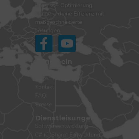
Prozess – Optimierung.
Steigere deine Effizienz mit
maßgeschneiderte
Lösungen.
Allgemein
Home
Unser Team
Kontakt
FAQ
Presse
Dienstleisungen
Softwareentwicklung
C# (C-Sharp) Entwicklung