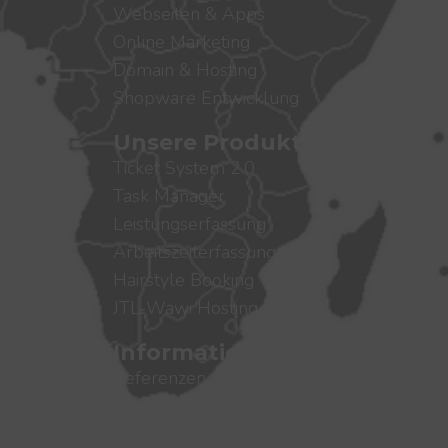
Webseiten & Apps
Online Marketing
Domain & Hosting
Shopware Entwicklung
Unsere Produkte
Ticket System 2.0
Task Manager
Leistungserfassung
Arbeitszeiterfassung
Hairstyle Booking
JTL-Wawi Hosting RDP
Informationen
Referenzen
Cookie-Richtlinien
Datenschutz