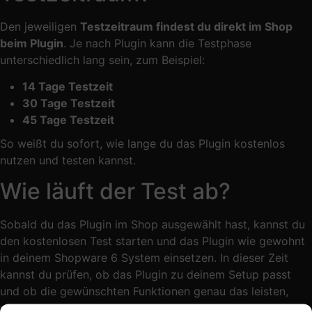
Den jeweiligen
Testzeitraum findest du direkt im Shop
beim Plugin
. Je nach Plugin kann die Testphase
unterschiedlich lang sein, zum Beispiel:
14 Tage Testzeit
30 Tage Testzeit
45 Tage Testzeit
So weißt du sofort, wie lange du das Plugin kostenlos
nutzen und testen kannst.
Wie läuft der Test ab?
Sobald du das Plugin im Shop ausgewählt hast, kannst du
den kostenlosen Test starten und das Plugin wie gewohnt
in deinem Shopware 6 System einsetzen. In dieser Zeit
kannst du prüfen, ob das Plugin zu deinem Setup passt
und ob die gewünschten Funktionen genau das leisten,
was du brauchst.