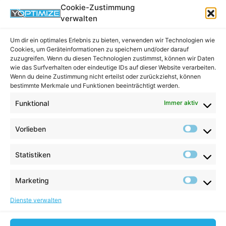
Cookie-Zustimmung
Warum lohnt sich das
verwalten
Testen?
Um dir ein optimales Erlebnis zu bieten, verwenden wir Technologien wie
Cookies, um Geräteinformationen zu speichern und/oder darauf
zuzugreifen. Wenn du diesen Technologien zustimmst, können wir Daten
Ein kostenloser Test hilft dir dabei, die richtige
wie das Surfverhalten oder eindeutige IDs auf dieser Website verarbeiten.
Entscheidung zu treffen – ohne Risiko:
Wenn du deine Zustimmung nicht erteilst oder zurückziehst, können
bestimmte Merkmale und Funktionen beeinträchtigt werden.
Du testest in deiner echten Shop-Umgebung
Funktional
Immer aktiv
Du siehst sofort, ob das Plugin zu deinem Workflow
passt
Vorlieben
Du kannst Funktionen und Performance realistisch
bewerten
Statistiken
Du entscheidest erst nach dem Test, ob du kaufen
möchtest
Marketing
Fazit
Dienste verwalten
Shopware 6 Plugins kostenlos testen
ist bei YOptimize
unkompliziert möglich. Der jeweilige Testzeitraum steht