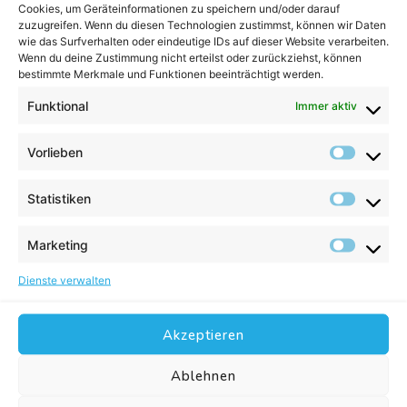
Cookies, um Geräteinformationen zu speichern und/oder darauf
zuzugreifen. Wenn du diesen Technologien zustimmst, können wir Daten
Zu den
Entwicklungskosten
zählen:
wie das Surfverhalten oder eindeutige IDs auf dieser Website verarbeiten.
Wenn du deine Zustimmung nicht erteilst oder zurückziehst, können
Programmierung der Plugin-Funktionalitäten
bestimmte Merkmale und Funktionen beeinträchtigt werden.
Anpassung an bestehende Systeme
Funktional
Immer aktiv
Sicherstellung der Kompatibilität mit aktuellen
Shopware 6-Versionen
Vorlieben
Testen und Qualitätssicherung
Statistiken
Vor dem
Rollout des Plugins
ist eine umfassende
Testphase notwendig, um sicherzustellen, dass das Plugin
Marketing
fehlerfrei funktioniert und keine unerwünschten
Interaktionen mit anderen Komponenten des Shops
Dienste verwalten
aufweist.
Die Kosten für das Testen können sich auf 500
bis 2.000 Euro belaufen
, abhängig vom Umfang der Tests
Akzeptieren
und der Komplexität des Plugins.
Wartung und Updates
Ablehnen