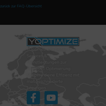
zurück zur FAQ-Übersicht
YOptimize UG bieten IT-
Services &
Dienstleistungen zur
Prozess – Optimierung.
Steigere deine Effizienz mit
maßgeschneiderte
Lösungen.