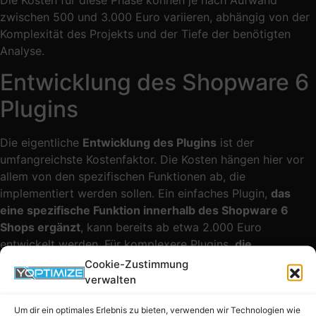
zwischen 500 und 3.000 Euro variieren, abhängig von der
Komplexität des Projekts und der Tiefe der benötigten
Analyse.
Entwicklung des Shopware 6
Plugins
Die eigentliche
Entwicklung des Plugins
ist der
umfangreichste Kostenfaktor. Die Kosten hängen hier vor
allem von den spezifischen Funktionen ab, die
implementiert werden sollen. Ein einfaches Plugin,
das
eine spezifische Funktion innerhalb des Shopware 6
Shops ergänzt
, kann bereits ab etwa 2.000 Euro
entwickelt werden. Für komplexere Plugins,
die
umfangreiche Anpassungen an der Shopware-
Cookie-Zustimmung
Umgebung erfordern
oder mit externen Systemen
verwalten
interagieren, können die Kosten schnell auf 10.000 Euro
Um dir ein optimales Erlebnis zu bieten, verwenden wir Technologien wie
und mehr steigen.