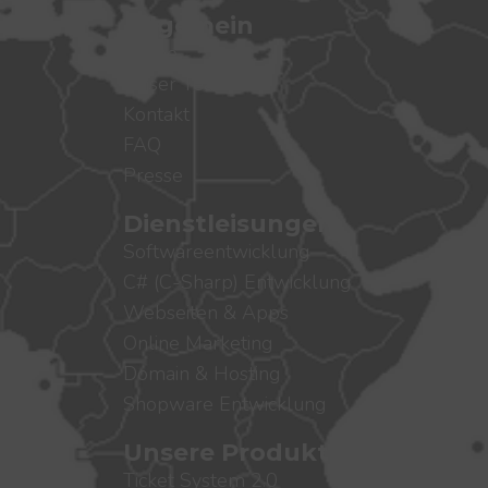
Allgemein
Home
Unser Team
Kontakt
FAQ
Presse
Dienstleisungen
Softwareentwicklung
C# (C-Sharp) Entwicklung
Webseiten & Apps
Online Marketing
Domain & Hosting
Shopware Entwicklung
Unsere Produkte
Ticket System 2.0