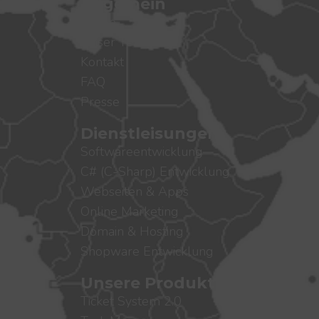
Allgemein
Home
Unser Team
Kontakt
FAQ
Presse
Dienstleisungen
Softwareentwicklung
C# (C-Sharp) Entwicklung
Webseiten & Apps
Online Marketing
Domain & Hosting
Shopware Entwicklung
Unsere Produkte
Ticket System 2.0