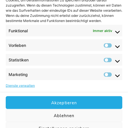
Cookies, um Geräteinformationen zu speichern und/oder darauf
Messbarkeit
– Verkäufe, Besucher und Conversion
zuzugreifen. Wenn du diesen Technologien zustimmst, können wir Daten
lassen sich genau auswerten
wie das Surfverhalten oder eindeutige IDs auf dieser Website verarbeiten.
Wenn du deine Zustimmung nicht erteilst oder zurückziehst, können
Für wen eignet sich ein E-
bestimmte Merkmale und Funktionen beeinträchtigt werden.
Commerce Shop?
Funktional
Immer aktiv
Ein
Onlineshop
ist für viele Geschäftsmodelle sinnvoll.
Vorlieben
Besonders geeignet ist er für:
Statistiken
Händler
, die Produkte online verkaufen möchten
Hersteller
, die direkt an Endkunden verkaufen wollen
Marketing
Dienstleister
, die digitale Produkte oder Buchungen
anbieten
Dienste verwalten
Start-ups und wachsende Unternehmen
, die neue
Vertriebswege aufbauen möchten
Akzeptieren
Welche Systeme werden für
Ablehnen
E-Commerce Shops genutzt?