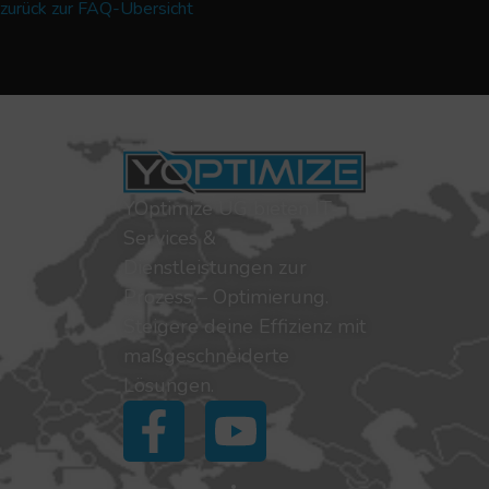
zurück zur FAQ-Übersicht
YOptimize UG bieten IT-
Services &
Dienstleistungen zur
Prozess – Optimierung.
Steigere deine Effizienz mit
maßgeschneiderte
Lösungen.