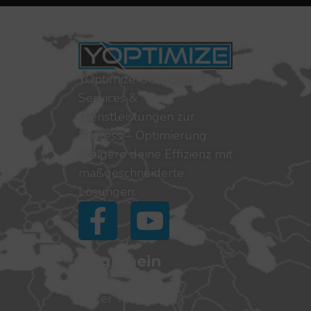
YOptimize UG bieten IT-
Services &
Dienstleistungen zur
Prozess – Optimierung.
Steigere deine Effizienz mit
maßgeschneiderte
Lösungen.
Allgemein
Home
Unser Team