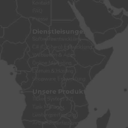
Kontakt
FAQ
Presse
Dienstleisungen
Softwareentwicklung
C# (C-Sharp) Entwicklung
Webseiten & Apps
Online Marketing
Domain & Hosting
Shopware Entwicklung
Unsere Produkte
Ticket System 2.0
Task Manager
Leistungserfassung
Arbeitszeiterfassung