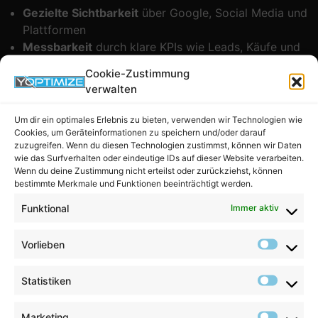
Gezielte Sichtbarkeit
über Google, Social Media und
Plattformen
Messbarkeit
durch klare KPIs wie Leads, Käufe und
Conversion-Rate
Cookie-Zustimmung
Planbare Budgets
mit voller Kostenkontrolle
verwalten
Schnelle Ergebnisse
durch Ads und Kampagnen
Langfristiger Effekt
durch SEO und Content
Um dir ein optimales Erlebnis zu bieten, verwenden wir Technologien wie
Marketing
Cookies, um Geräteinformationen zu speichern und/oder darauf
zuzugreifen. Wenn du diesen Technologien zustimmst, können wir Daten
Welche Online Marketing
wie das Surfverhalten oder eindeutige IDs auf dieser Website verarbeiten.
Wenn du deine Zustimmung nicht erteilst oder zurückziehst, können
Kanäle gibt es?
bestimmte Merkmale und Funktionen beeinträchtigt werden.
Funktional
Immer aktiv
Je nach Ziel und Branche sind unterschiedliche Kanäle
sinnvoll. Häufig eingesetzt werden
SEO (Google-
Vorlieben
Optimierung)
,
Google Ads
,
Social Media Marketing
,
E-
Mail Marketing
sowie
Content Marketing
über Blog und
Statistiken
Landingpages. Die Mischung aus kurzfristigen Kampagnen
und langfristigem Aufbau sorgt für stabile, nachhaltige
Marketing