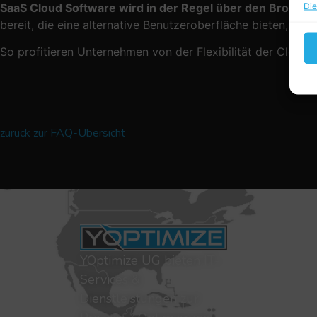
Die
SaaS Cloud Software wird in der Regel über den Browser
bereit, die eine alternative Benutzeroberfläche bieten, währ
So profitieren Unternehmen von der Flexibilität der Cloud
zurück zur FAQ-Übersicht
Allgemei
Home
YOptimize UG bieten IT-
Unser Team
Services &
Kontakt
Dienstleistungen zur
FAQ