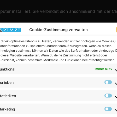
er installiert. Sie verbindet sich anschließend mit der C
Systeme Desktop-Apps an?
Cookie-Zustimmung verwalten
dir ein optimales Erlebnis zu bieten, verwenden wir Technologien wie Cookies, 
ereit, um bestimmte Vorteile zu ermöglichen:
äteinformationen zu speichern und/oder darauf zuzugreifen. Wenn du diesen
hnologien zustimmst, können wir Daten wie das Surfverhalten oder eindeutige I
über den Browser
 dieser Website verarbeiten. Wenn du deine Zustimmung nicht erteilst oder
ückziehst, können bestimmte Merkmale und Funktionen beeinträchtigt werden.
unktional
Immer aktiv
gen
iterhin um eine Cloud-Anwendung, die lediglich über eine De
orlieben
ieten Desktop-Versionen?
tatistiken
-Clients an. Beispiele sind
Microsoft Teams, Slack, Dropb
arketing
 Nutzung auf dem Computer.