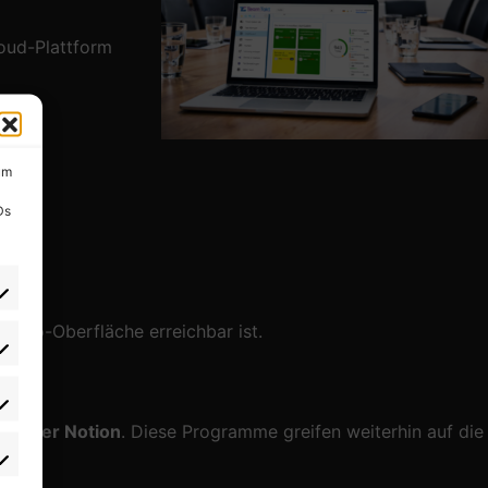
loud-Plattform
um
Ds
sktop-Oberfläche erreichbar ist.
ox oder Notion
. Diese Programme greifen weiterhin auf die