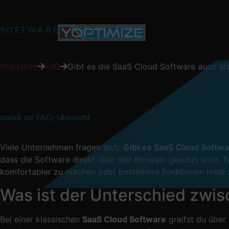
SOFTWAREENTWICKLUNG
Startseite
FAQ
Gibt es die SaaS Cloud Software auch a
zurück zur FAQ-Übersicht
Viele Unternehmen fragen sich:
Gibt es SaaS Cloud Soft
dass die Software direkt über den Browser genutzt wird. 
komfortabler zu machen oder bestimmte Funktionen lokal z
Was ist der Unterschied zwi
Bei einer klassischen
SaaS Cloud Software
greifst du über