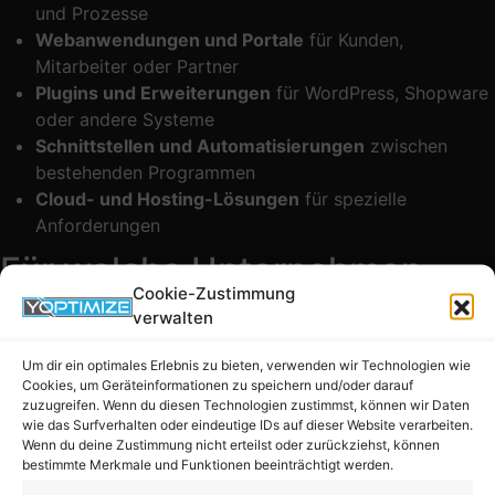
und Prozesse
Webanwendungen und Portale
für Kunden,
Mitarbeiter oder Partner
Plugins und Erweiterungen
für WordPress, Shopware
oder andere Systeme
Schnittstellen und Automatisierungen
zwischen
bestehenden Programmen
Cloud- und Hosting-Lösungen
für spezielle
Anforderungen
Für welche Unternehmen
Cookie-Zustimmung
sind individuelle Lösungen
verwalten
sinnvoll?
Um dir ein optimales Erlebnis zu bieten, verwenden wir Technologien wie
Cookies, um Geräteinformationen zu speichern und/oder darauf
Individuelle Lösungen sind besonders dann sinnvoll, wenn
zuzugreifen. Wenn du diesen Technologien zustimmst, können wir Daten
wie das Surfverhalten oder eindeutige IDs auf dieser Website verarbeiten.
Standardsoftware nicht ausreicht oder Prozesse effizienter
Wenn du deine Zustimmung nicht erteilst oder zurückziehst, können
gestaltet werden sollen. Das betrifft zum Beispiel:
bestimmte Merkmale und Funktionen beeinträchtigt werden.