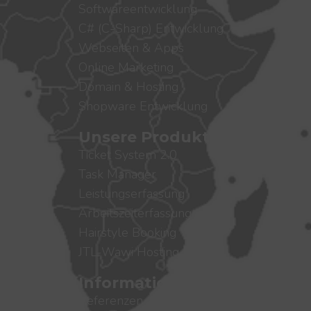
Softwareentwicklung
C# (C-Sharp) Entwicklung
Webseiten & Apps
Online Marketing
Domain & Hosting
Shopware Entwicklung
Unsere Produkte
Ticket System 2.0
Task Manager
Leistungserfassung
Arbeitszeiterfassung
Hairstyle Booking
JTL-Wawi Hosting RDP
Informationen
Referenzen