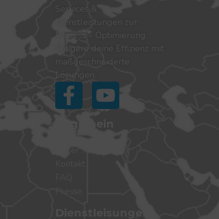
Services &
Dienstleistungen zur
Prozess – Optimierung.
Steigere deine Effizienz mit
maßgeschneiderte
Lösungen.
Allgemein
Home
Unser Team
Kontakt
FAQ
Presse
Dienstleisungen